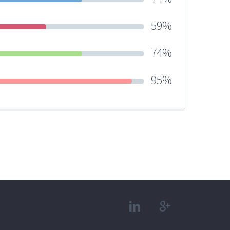
59%
74%
95%