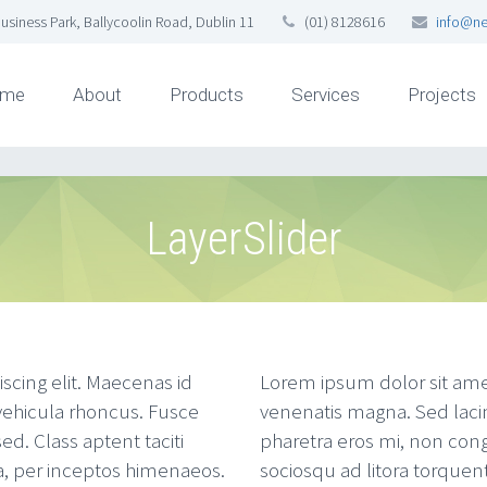
usiness Park, Ballycoolin Road, Dublin 11
(01) 8128616
info@ne
me
About
Products
Services
Projects
LayerSlider
scing elit. Maecenas id
Lorem ipsum dolor sit amet
vehicula rhoncus. Fusce
venenatis magna. Sed lacin
ed. Class aptent taciti
pharetra eros mi, non congu
a, per inceptos himenaeos.
sociosqu ad litora torquen