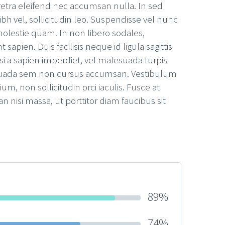
retra eleifend nec accumsan nulla. In sed
bh vel, sollicitudin leo. Suspendisse vel nunc
 molestie quam. In non libero sodales,
sapien. Duis facilisis neque id ligula sagittis
si a sapien imperdiet, vel malesuada turpis
suada sem non cursus accumsan. Vestibulum
um, non sollicitudin orci iaculis. Fusce at
an nisi massa, ut porttitor diam faucibus sit
89%
74%