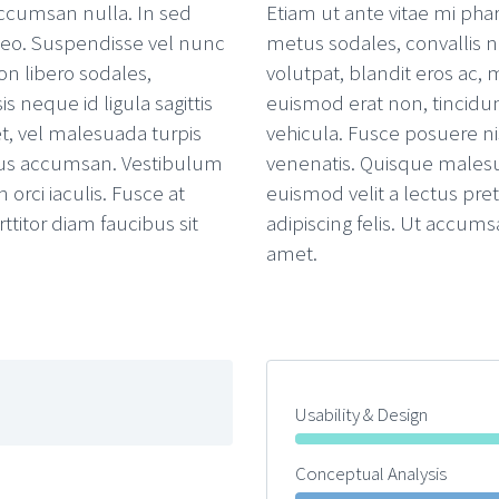
accumsan nulla. In sed
Etiam ut ante vitae mi pha
n leo. Suspendisse vel nunc
metus sodales, convallis ni
on libero sodales,
volutpat, blandit eros ac,
s neque id ligula sagittis
euismod erat non, tincidunt 
et, vel malesuada turpis
vehicula. Fusce posuere ni
us accumsan. Vestibulum
venenatis. Quisque male
 orci iaculis. Fusce at
euismod velit a lectus preti
ttitor diam faucibus sit
adipiscing felis. Ut accums
amet.
Usability & Design
Conceptual Analysis