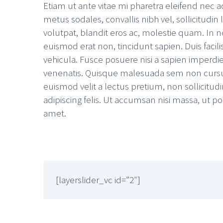
Etiam ut ante vitae mi pharetra eleifend nec 
metus sodales, convallis nibh vel, sollicitudi
volutpat, blandit eros ac, molestie quam. In n
euismod erat non, tincidunt sapien. Duis facilisi
vehicula. Fusce posuere nisi a sapien imperdi
venenatis. Quisque malesuada sem non curs
euismod velit a lectus pretium, non sollicitudin
adipiscing felis. Ut accumsan nisi massa, ut por
amet.
[layerslider_vc id=”2″]