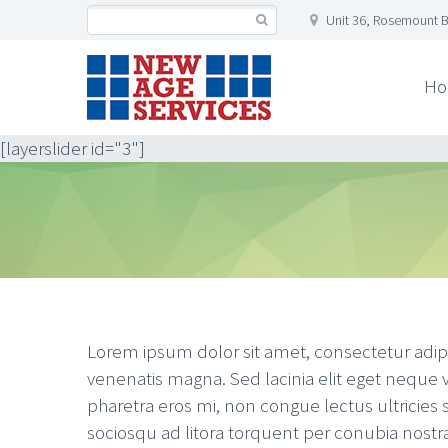
Unit 36, Rosemount B
Ho
[layerslider id="3"]
Lorem ipsum dolor sit amet, consectetur adipi
venenatis magna. Sed lacinia elit eget neque 
pharetra eros mi, non congue lectus ultricies s
sociosqu ad litora torquent per conubia nostr